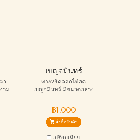
เบญจมินทร์
ิตา
พวงหรีดดอกไม้สด
ยงาม
เบญจมินทร์ มีขนาดกลาง
าร
โทนสีชมพูขาวเหมาะกับการ
ให้กำลังกับครอบครัวผู้เสีย
฿1,000
ชีวิต
สั่งซื้อสินค้า
เปรียบเทียบ