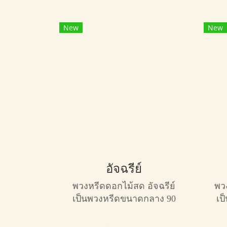
New
New
อัจฉรีย์
พวงหรีดดอกไม้สด อัจฉรีย์
พว
เป็นพวงหรีดขนาดกลาง 90
เป
เซ็น สวยงาม จัดเป็นทรงกลม
เหมาะกับการไว้อาลัยทุก
ออ