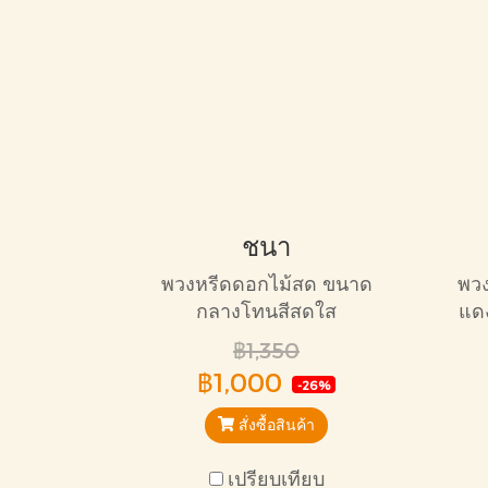
ชนา
พวงหรีดดอกไม้สด ขนาด
พว
กลางโทนสีสดใส
แด
เห
฿1,350
กำล
฿1,000
-26%
สั่งซื้อสินค้า
เปรียบเทียบ