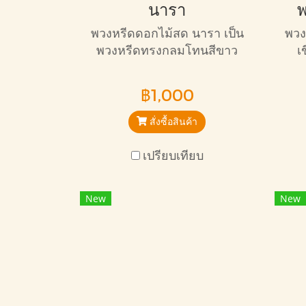
นารา
พ
พวงหรีดดอกไม้สด นารา เป็น
พวง
พวงหรีดทรงกลมโทนสีขาว
เ
เขียว ขนาดกลาง จัด
เหม
ออกแบบสวยงาม จัดใหญ่ คุ้ม
฿1,000
ราคา
สั่งซื้อสินค้า
เปรียบเทียบ
New
New