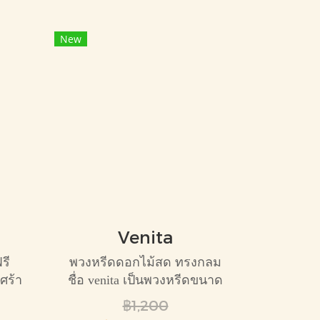
New
Venita
รี
พวงหรีดดอกไม้สด ทรงกลม
ศร้า
ชื่อ venita เป็นพวงหรีดขนาด
รง
กลาง โทนสีขาวเขียว สุภาพ
฿1,200
ลัย
เหมาะกับการไว้อาลัยทุกแบบ