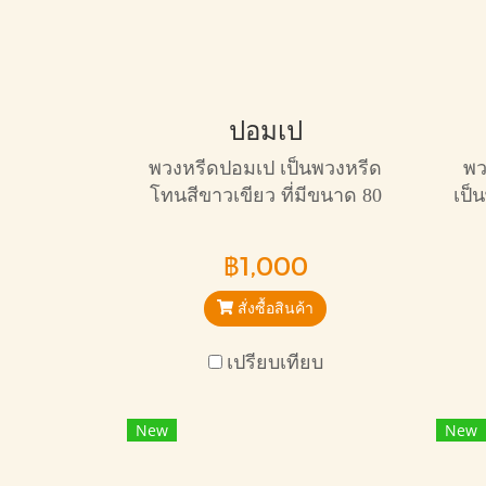
ปอมเป
พวงหรีดปอมเป เป็นพวงหรีด
พว
โทนสีขาวเขียว ที่มีขนาด 80
เป็
เซ็น ทรงกลม จัดโทนสีสุภาพ
ส
เหมาะกับการไว้อาลัย และ
ขน
฿1,000
ให้กำลังใจกับครอบครัวผู้เสีย
วายชนม์
สั่งซื้อสินค้า
เปรียบเทียบ
New
New