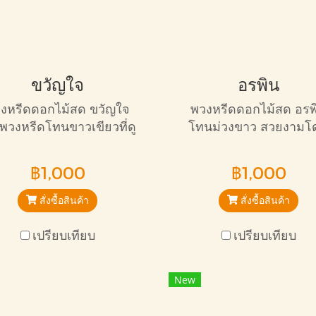
ขวัญใจ
อรพิน
งหรีดดอกไม้สด ขวัญใจ
พวงหรีดดอกไม้สด อรพ
นพวงหรีดโทนขาวเขียวที่ดู
โทนม่วงขาว สวยงามโ
ุภาพอ่อนโยน ทรงกลม มี
เด่น ขนาด 80 เซ็น หรูดู
าด 80 เซ็นติเมตร เหมาะ
เหมาะกับการไว้อาลัยอย
฿1,000
฿1,000
กับการไว้อาลัยทุกแบบ
ยิ่ง
สั่งซื้อสินค้า
สั่งซื้อสินค้า
เปรียบเทียบ
เปรียบเทียบ
New