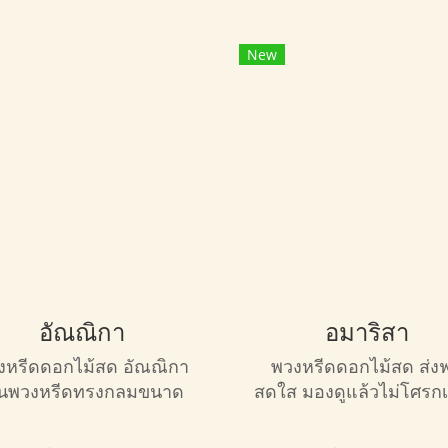
New
อัณณิกา
อมาริสา
งหรีดดอกไม้สด อัณณิกา
พวงหรีดดอกไม้สด ส่งฟ
็นพวงหรีดทรงกลมขนาด
สดใส มองดูแล้วไม่โศรกเ
กลาง โทนสีม่วงชมพู
จนเกินไป ขนาดกลาง ท
กแบบสวยงามมาก เหมาะ
กลม เหมาะกับการไว้อา