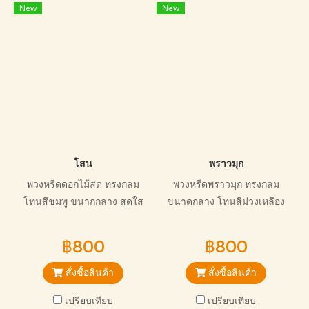
New
New
โสน
พราวมุก
พวงหรีดดอกไม้สด ทรงกลม
พวงหรีดพราวมุก ทรงกลม
โทนสีชมพู ขนากกลาง สดใส
ขนาดกลาง โทนสีม่วงเหลือง
สวยงาม
สดใสงดงาม เหมาะกับการ
ไว้อาลัยทุกแบบ
฿800
฿800
สั่งซื้อสินค้า
สั่งซื้อสินค้า
เปรียบเทียบ
เปรียบเทียบ