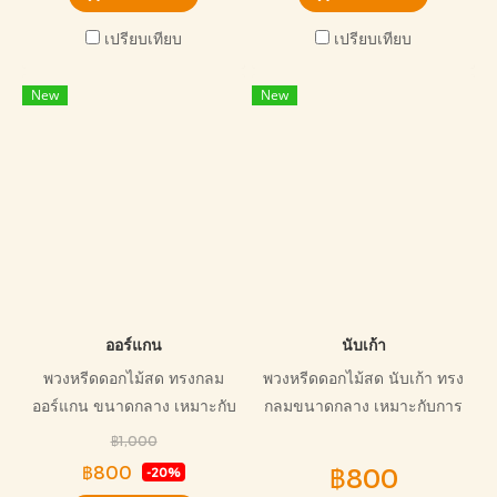
เปรียบเทียบ
เปรียบเทียบ
New
New
ออร์แกน
นับเก้า
พวงหรีดดอกไม้สด ทรงกลม
พวงหรีดดอกไม้สด นับเก้า ทรง
ออร์แกน ขนาดกลาง เหมาะกับ
กลมขนาดกลาง เหมาะกับการ
การไว้อาลัยทุกแบบ สวยงาม
ไว้อาลัย หรือ แสดงความเสียใจ
฿1,000
อ่อนโยน
หรือ เป็นกำลังใจให้กลับครัว
฿800
฿800
-20%
ครอบผู้เสียชีวิต