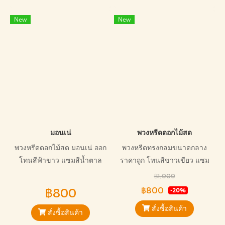
New
New
มอนเน่
พวงหรีดดอกไม้สด
พวงหรีดดอกไม้สด มอนเน่ ออก
พวงหรีดทรงกลมขนาดกลาง
โทนสีฟ้าขาว แซมสีน้ำตาล
ราคาถูก โทนสีขาวเขียว แซม
ขนาดกลาง เหมาะกับการ
ชมพู สวยงามลงตัวมาก
฿1,000
ไว้อาลัยทุกแบบ
฿800
฿800
-20%
สั่งซื้อสินค้า
สั่งซื้อสินค้า