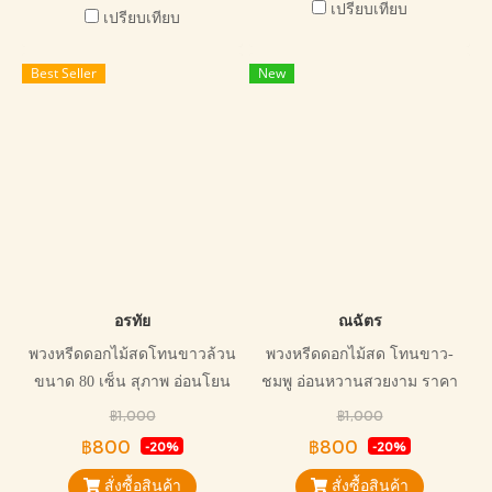
เปรียบเทียบ
เปรียบเทียบ
Best Seller
New
อรทัย
ณฉัตร
พวงหรีดดอกไม้สดโทนขาวล้วน
พวงหรีดดอกไม้สด โทนขาว-
ขนาด 80 เซ็น สุภาพ อ่อนโยน
ชมพู อ่อนหวานสวยงาม ราคา
เหมาะกับการไว้อาลัยทุกแบบ
ถูก
฿1,000
฿1,000
฿800
฿800
-20%
-20%
สั่งซื้อสินค้า
สั่งซื้อสินค้า