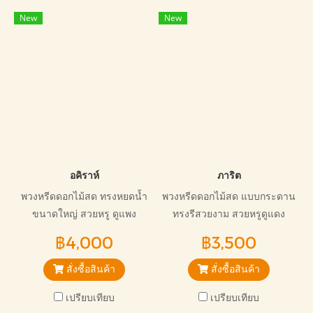
New
New
อคิราห์
ภาริต
พวงหรีดดอกไม้สด ทรงหยดน้ำ
พวงหรีดดอกไม้สด แบบกระดาน
ขนาดใหญ่ สวยหรู ดูแพง
ทรงรีสวยงาม สวยหรูดูแดง
ประดับดอกไม้สดตกแต่ง
เหมาะกับการไว้อาลัยทุกแบบ
฿4,000
฿3,500
ออกแบบไม่ซ้ำใคร
สั่งซื้อสินค้า
สั่งซื้อสินค้า
เปรียบเทียบ
เปรียบเทียบ