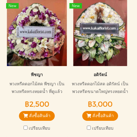
New
New
พีชญา
อดิรัตน์
พวงหรีดดอกไม้สด พีชญา เป็น
พวงหรีดดอกไม้สด อดิรัตน์ เป็น
พวงหรีดทรงหยดน้ำ ที่ดูแล้ว
พวงหรีดขนาดใหญ่ทรงหยดน้ำ
สวยงามมาก ไม่ซ้ำใคร ดูหรู
โทนสีขาวเขียว แซมชมพูดู
฿2,500
฿3,000
ขนาดใหญ่ โทนสีละมุน อ่อน
อบอุ่น อ่อนโยน เหมาะกับการ
โยน เหมาะกับการเคารพศพผู้
ไว้อาลัย เคารพศพญาติผู้ใหญ่ ที่
สั่งซื้อสินค้า
สั่งซื้อสินค้า
วายชนม์ที่เคารพนับถือ และ
นับถือ
เปรียบเทียบ
เปรียบเทียบ
เป็นกำหลังใจให้กับครอบครัวผู้