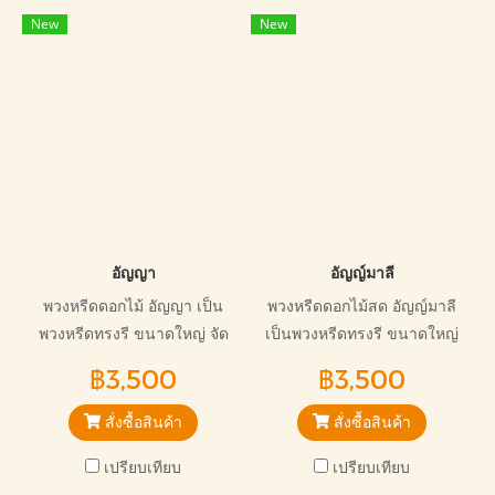
วายชนม์
New
New
อัญญา
อัญญ์มาลี
พวงหรีดดอกไม้ อัญญา เป็น
พวงหรีดดอกไม้สด อัญญ์มาลี
พวงหรีดทรงรี ขนาดใหญ่ จัด
เป็นพวงหรีดทรงรี ขนาดใหญ่
ตกแต่งดอกไม้โทนสีขาวชมพู
จัดสวยงาม สวยหรู ไม่ซ้ำใคร
฿3,500
฿3,500
ออกแบบสวยหรู เหมาะกับการ
โทนสีอ่อนโยน เหมาะกับการให้
เคารพศพญาติผู้ใหญ่
กำลังใจครอบครัวผู้วายชนม์
สั่งซื้อสินค้า
สั่งซื้อสินค้า
เปรียบเทียบ
เปรียบเทียบ