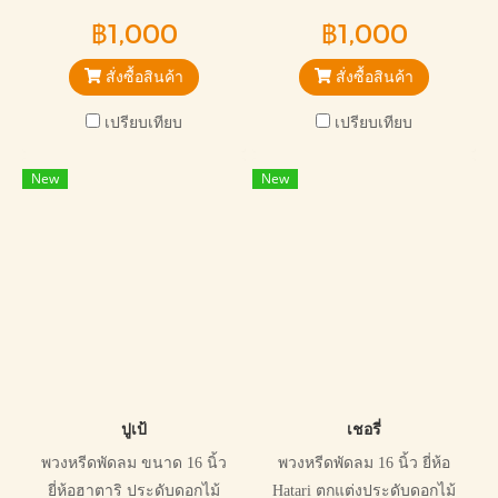
ประดิษฐ์ ออกแบบไม่เหมือนใคร
ดอกไม้ประดิษฐ์ โทนขาวเขียว
฿1,000
฿1,000
เหมาะกับการไว้อาลัยทุกแบบ มี
สุภาพ อ่อนโยน เหมาะกับการ
ประโยชน์ต่อผู้รับ จัดการง่าย
ไว้อาลัยทุกแบบ
สั่งซื้อสินค้า
สั่งซื้อสินค้า
เปรียบเทียบ
เปรียบเทียบ
New
New
ปูเป้
เชอรี่
พวงหรีดพัดลม ขนาด 16 นิ้ว
พวงหรีดพัดลม 16 นิ้ว ยี่ห้อ
ยี่ห้อฮาตาริ ประดับดอกไม้
Hatari ตกแต่งประดับดอกไม้