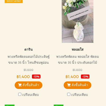
Best Seller
ดาริน
พลอยใส
พวงหรีดพัดลมดอกไม้ประดิษฐ์
พวงหรีดพัดลม พลอยใส พัดลม
ขนาด 16 นิ้ว โทนสีชมพูอ่อน
ขนาด 16 นิ้ว ประดับดอกไม้
หวาน เหมาะกับการไว้อาลัยทุก
ประดิษฐ์ ยี่ห้อฮาตาริ ออกแบบ
฿1,600
฿1,600
แบบ
ไม่ซ้ำใคร โทนสีขาวสุภาพ
฿1,400
฿1,400
-13%
-13%
สั่งซื้อสินค้า
สั่งซื้อสินค้า
เปรียบเทียบ
เปรียบเทียบ