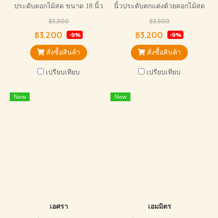
ประดับดอกไม้สด ขนาด 18 นิ้ว
นิ้วประดับตกแต่งด้วยดอกไม้สด
ยี่ห้อฮาตาริ สวยงามหรูหรา
โทนสีขาวเขียว สวยหรู เหมาะ
฿3,500
฿3,500
สมกับการไว้อาลัยทุกแบบ
฿3,200
฿3,200
-9%
-9%
สั่งซื้อสินค้า
สั่งซื้อสินค้า
เปรียบเทียบ
เปรียบเทียบ
New
New
เอศรา
เอมมิตร