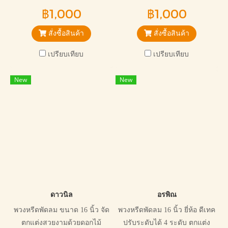
ประดิษฐ์โทนสีอ่อนหวาน
ประดิษฐ์ สามารถปรับระดับได้
฿1,000
฿1,000
4 ระดับ สินค้าได้รับมาตรฐาน มี
ใบรับประกัน ใช้ไม้ได้สามารถ
สั่งซื้อสินค้า
สั่งซื้อสินค้า
เคลมได้ภายใน 4-7 วัน
เปรียบเทียบ
เปรียบเทียบ
New
New
ดาวนิล
อรพิณ
พวงหรีดพัดลม ขนาด 16 นิ้ว จัด
พวงหรีดพัดลม 16 นิ้ว ยี่ห้อ ดีเทค
ตกแต่งสวยงามด้วยดอกไม้
ปรับระดับได้ 4 ระดับ ตกแต่ง