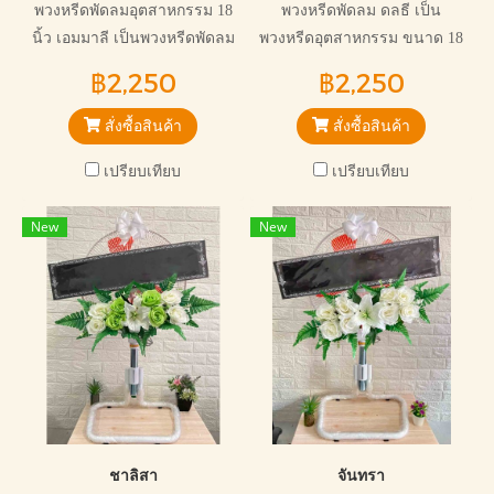
พวงหรีดพัดลมอุตสาหกรรม 18
พวงหรีดพัดลม ดลธี เป็น
นิ้ว เอมมาลี เป็นพวงหรีดพัดลม
พวงหรีดอุตสาหกรรม ขนาด 18
ที่ประดับตกแต่งดอกไม้ประดิษฐ์
นิ้ว อุตสาหกรรมยี่ห้อ มิร่า แข็ง
฿2,250
฿2,250
โทนสีสดใส
แรงทนทาน สวยงามไม่ซ้ำใคร
เหมาะกับการไว้อาลัยทุกแบบ
สั่งซื้อสินค้า
สั่งซื้อสินค้า
เปรียบเทียบ
เปรียบเทียบ
New
New
ชาลิสา
จันทรา