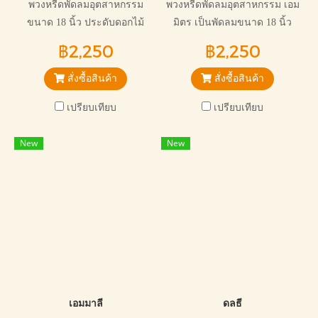
พวงหรีดพัดลมอุตสาหกรรม
พวงหรีดพัดลมอุตสาหกรรม เอม
ขนาด 18 นิ้ว ประดับดอกไม้
มิตร เป็นพัดลมขนาด 18 นิ้ว
ประดิษฐ์ ยี่ห้อ มิร่า สวยงามไม่
ยี่ห้อ มิร่า แข็งแรงทนทานมี
฿2,250
฿2,250
ซ้ำใคร ราคาถูกที่สุด พร้อมจัด
ประโยชน์ เหมาะกับการ
ส่งฟรี เหมาะกับการไว้อาลัยทุก
ไว้อาลัยทุกแบบ
สั่งซื้อสินค้า
สั่งซื้อสินค้า
แบบ
เปรียบเทียบ
เปรียบเทียบ
New
New
เอมมาลี
ดลธี