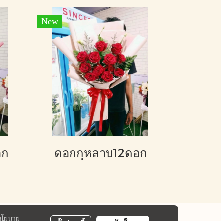
New
อก
ดอกกุหลาบ12ดอก
นโยบาย