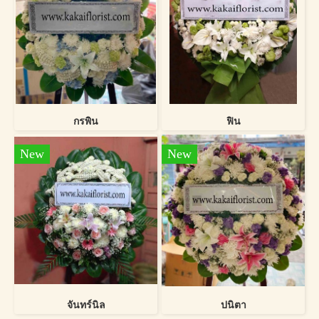
กรพิน
ฟิน
New
New
จันทร์นิล
ปนิตา