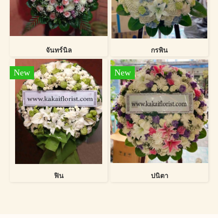
จันทร์นิล
กรพิน
New
New
ฟิน
ปนิตา