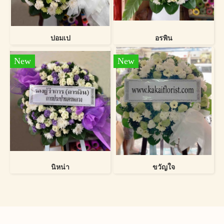
ปอมเป
อรพิน
New
New
นิหน่า
ขวัญใจ