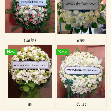
จันทร์นิล
กรพิน
New
New
ฟิน
จุ๊บแจง