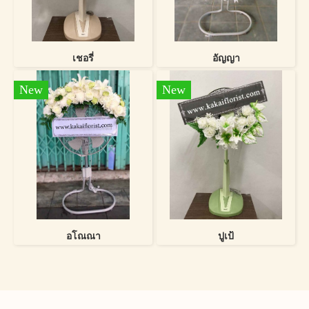
เชอรี่
อัญญา
New
New
อโณณา
ปูเป้