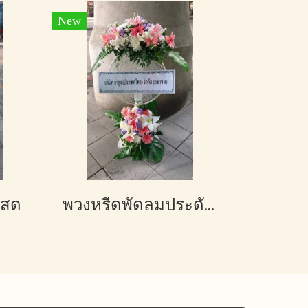
New
กสด
พวงหรีดพัดลมประดับดอกไม้สด