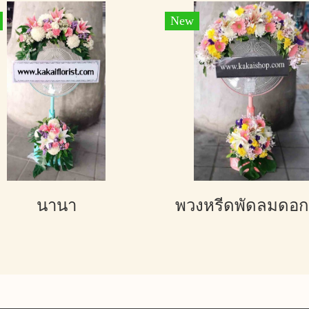
New
นานา
พวงหรีดพัดลมดอ