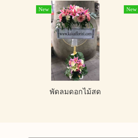
New
New
พัดลมดอกไม้สด